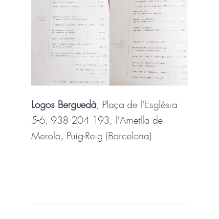
Logos Berguedà
, Plaça de l’Esglèsia
5-6, 938 204 193, l’Ametlla de
Merola, Puig-Reig (Barcelona)