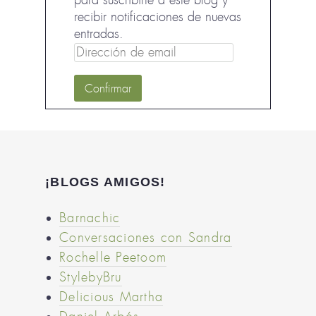
para suscribirte a este blog y
recibir notificaciones de nuevas
entradas.
Dirección
de
email
¡BLOGS AMIGOS!
Barnachic
Conversaciones con Sandra
Rochelle Peetoom
StylebyBru
Delicious Martha