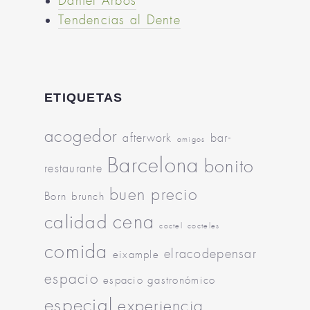
Daniel Arbós
Tendencias al Dente
ETIQUETAS
acogedor
afterwork
bar-
amigos
Barcelona
bonito
restaurante
buen precio
Born
brunch
cena
calidad
coctel
cocteles
comida
elracodepensar
eixample
espacio
espacio gastronómico
especial
experiencia