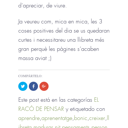
d’apreciar, de viure.
Ja veureu com, mica en mica, les 3
coses positives del dia se us quedaran
curtes i necessitareu una llibreta més
gran perquè les pàgines s’acaben
massa aviat ;)
COMPÁRTELO:
H
C
H
a
o
a
z
m
z
c
p
c
Este post está en las categorías
EL
l
a
l
i
r
i
c
t
c
RACÓ DE PENSAR
y etiquetado con
p
e
p
a
e
a
r
n
r
aprendre
,
aprenentatge
,
bonic
,
creixer
,
ll
a
F
a
c
a
c
ibreta
,
madurar
,
nit
,
pensaments
,
person
o
c
o