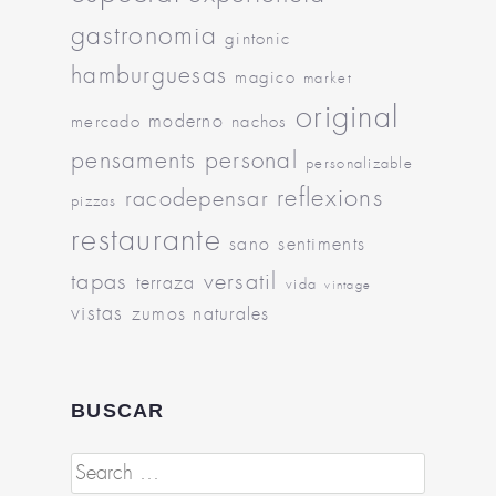
gastronomia
gintonic
hamburguesas
magico
market
original
moderno
mercado
nachos
pensaments
personal
personalizable
reflexions
racodepensar
pizzas
restaurante
sano
sentiments
tapas
versatil
terraza
vida
vintage
vistas
zumos naturales
BUSCAR
Search