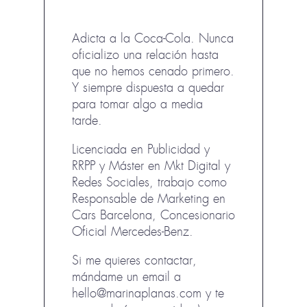
e
e
v
v
a
a
)
)
Adicta a la Coca-Cola. Nunca
oficializo una relación hasta
que no hemos cenado primero.
Y siempre dispuesta a quedar
para tomar algo a media
tarde.
Licenciada en Publicidad y
RRPP y Máster en Mkt Digital y
Redes Sociales, trabajo como
Responsable de Marketing en
Cars Barcelona, Concesionario
Oficial Mercedes-Benz.
Si me quieres contactar,
mándame un email a
hello@marinaplanas.com y te