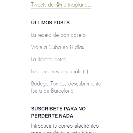
Tweets de @marinaplanas.
ÚLTIMOS POSTS
La receta de pan casero
Viaje a Cuba en 8 días
La llibreta petita
Les persones especials (II)
Bodega Tomàs, descubrimiento
fuera de Barcelona
SUSCRÍBETE PARA NO
PERDERTE NADA
Introduce tu correo electrónico