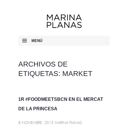
Marina Planas
MENÚ
IR AL CONTENIDO
ARCHIVOS DE
ETIQUETAS:
MARKET
1R #FOODMEETSBCN EN EL MERCAT
DE LA PRINCESA
8 NOVIEMBRE, 2015
MARINA PLANAS