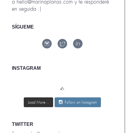
a hello@marinaplanas.com y te responderé
en seguida :)
SÍGUEME
INSTAGRAM
Load More...
Follow on Instagram
TWITTER