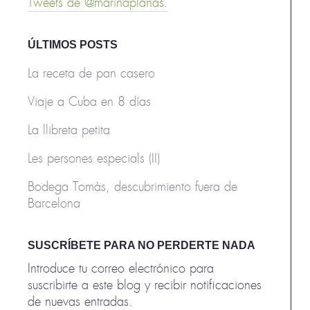
Tweets de @marinaplanas.
ÚLTIMOS POSTS
La receta de pan casero
Viaje a Cuba en 8 días
La llibreta petita
Les persones especials (II)
Bodega Tomàs, descubrimiento fuera de
Barcelona
SUSCRÍBETE PARA NO PERDERTE NADA
Introduce tu correo electrónico para
suscribirte a este blog y recibir notificaciones
de nuevas entradas.