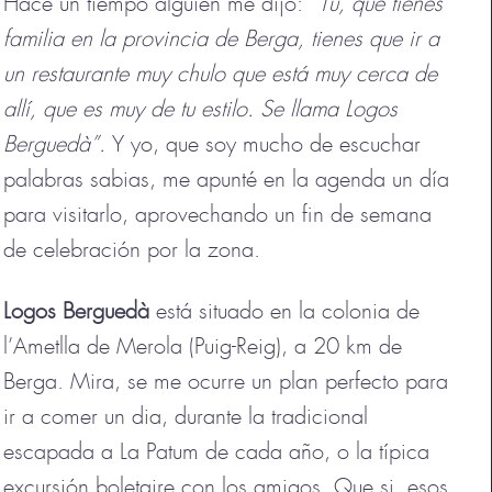
Hace un tiempo alguien me dijo:
“Tú, que tienes
familia en la provincia de Berga, tienes que ir a
un restaurante muy chulo que está muy cerca de
allí, que es muy de tu estilo. Se llama Logos
Berguedà”.
Y yo, que soy mucho de escuchar
palabras sabias, me apunté en la agenda un día
para visitarlo, aprovechando un fin de semana
de celebración por la zona.
Logos Berguedà
está situado en la colonia de
l’Ametlla de Merola (Puig-Reig), a 20 km de
Berga. Mira, se me ocurre un plan perfecto para
ir a comer un dia, durante la tradicional
escapada a La Patum de cada año, o la típica
excursión boletaire con los amigos. Que si, esos